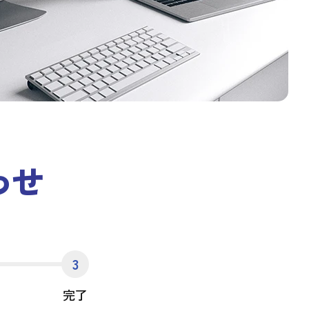
わせ
3
完了