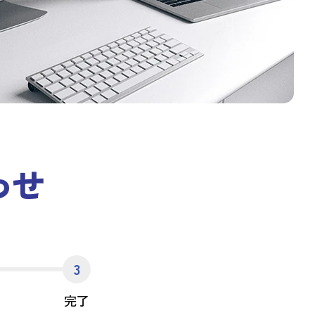
わせ
3
完了