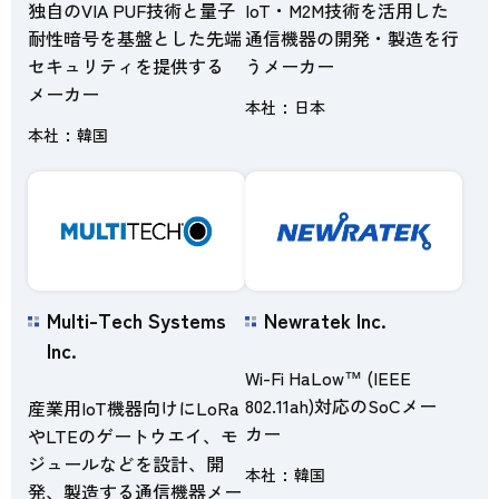
独自のVIA PUF技術と量子
IoT・M2M技術を活用した
耐性暗号を基盤とした先端
通信機器の開発・製造を行
セキュリティを提供する
うメーカー
メーカー
本社
日本
本社
韓国
Multi-Tech Systems
Newratek Inc.
Inc.
Wi-Fi HaLow™ (IEEE
802.11ah)対応のSoCメー
産業用IoT機器向けにLoRa
カー
やLTEのゲートウエイ、モ
ジュールなどを設計、開
本社
韓国
発、製造する通信機器メー