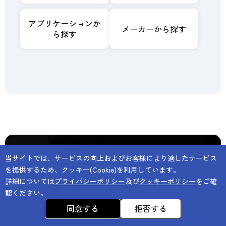
アプリケーションか
メーカーから探す
ら探す
当サイトでは、サービスの向上およびお客様により適したサービス
を提供するため、クッキー(Cookie)を利用しています。
詳細については
プライバシーポリシー
及び
クッキーポリシー
をご確
採用情報
プライバシーポリシー
認ください。
クッキーポリシー
アクセシビリティポリシー
同意する
拒否する
サイトのご利用について
サイトマップ