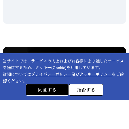
当サイトでは、サービスの向上およびお客様により適したサービス
を提供するため、クッキー(Cookie)を利用しています。
詳細については
プライバシーポリシー
及び
クッキーポリシー
をご確
採用情報
プライバシーポリシー
認ください。
クッキーポリシー
アクセシビリティポリシー
同意する
拒否する
サイトのご利用について
サイトマップ
© SHINDEN HIGHTEX CORPORATION All rights
ペ
reserved.